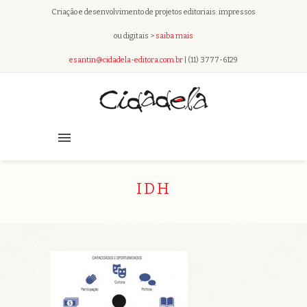
Criação e desenvolvimento de projetos editoriais: impressos
ou digitais >
saiba mais
esantin@cidadela-editora.com.br
| (11) 3777-6129
IDH