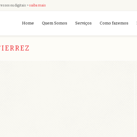
ressos ou digitais >
saiba mais
Home
Quem Somos
Serviços
Como fazemos
IERREZ