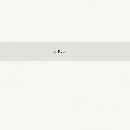
by:
Pivot