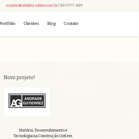
esantin@cidadela-editora.com.br
| (11) 3777-6129
Portfólio
Clientes
Blog
Contato
Novo projeto!
História, Desenvolvimento e
Tecnologia na Construção Civil em